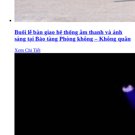
Buổi lễ bàn giao hệ thống âm thanh và ánh
sáng tại Bảo tàng Phòng không – Không quân
Xem Chi Tiết