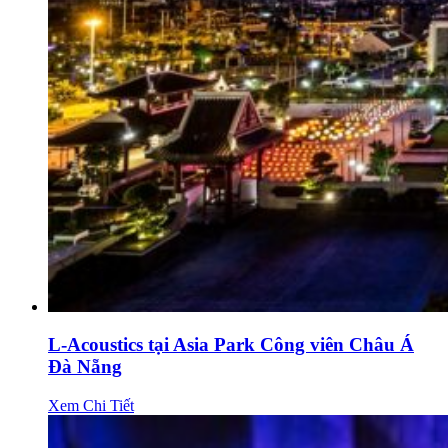
L-Acoustics tại Asia Park Công viên Châu Á
Đà Nẵng
Xem Chi Tiết