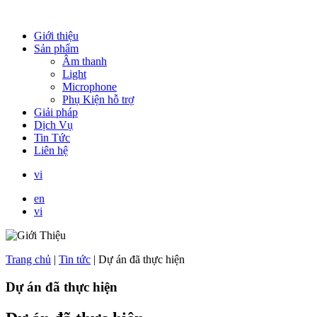
Giới thiệu
Sản phẩm
Âm thanh
Light
Microphone
Phụ Kiện hỗ trợ
Giải pháp
Dịch Vụ
Tin Tức
Liên hệ
vi
en
vi
Trang chủ
|
Tin tức
|
Dự án đã thực hiện
Dự án đã thực hiện