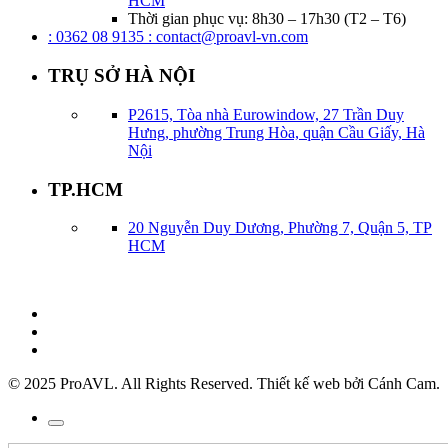
HCM
Thời gian phục vụ: 8h30 – 17h30 (T2 – T6)
: 0362 08 9135
: contact@proavl-vn.com
TRỤ SỞ HÀ NỘI
P2615, Tòa nhà Eurowindow, 27 Trần Duy
Hưng, phường Trung Hòa, quận Cầu Giấy, Hà
Nội
TP.HCM
20 Nguyễn Duy Dương, Phường 7, Quận 5, TP
HCM
© 2025 ProAVL. All Rights Reserved. Thiết kế web bởi Cánh Cam.