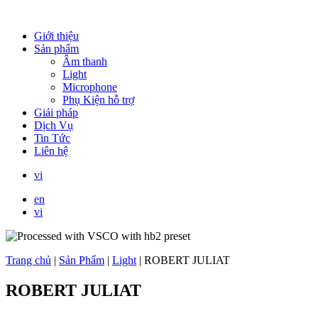
Giới thiệu
Sản phẩm
Âm thanh
Light
Microphone
Phụ Kiện hỗ trợ
Giải pháp
Dịch Vụ
Tin Tức
Liên hệ
vi
en
vi
Trang chủ
|
Sản Phẩm
|
Light
|
ROBERT JULIAT
ROBERT JULIAT