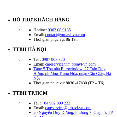
HỖ TRỢ KHÁCH HÀNG
Hotline:
0362 08 9135
Email:
contact@proavl-vn.com
Thời gian phục vụ: 8h-19h
TTBH HÀ NỘI
Tel :
0987 903 820
Email:
careservicehn@proavl-vn.com
Tầng 5 Tòa nhà Eurowindow, 27 Trần Duy
Hưng, phường Trung Hòa, quận Cầu Giấy, Hà
Nội
Thời gian phục vụ: 8h30 -17h30 (T2 – T6)
TTBH TP.HCM
Tel :
+84 902 899 232
Email:
careservice@proavl-vn.com
20 Nguyễn Duy Dương, Phường 7, Quận 5, TP