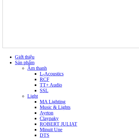
Giới thiệu
Sản phẩm
Âm thanh
L-Acoustics
RCF
TT+ Audio
SSL
Light
MA Lighting
Music & Lights
Ayrton
Claypaky
ROBERT JULIAT
Minuit Une
DTS