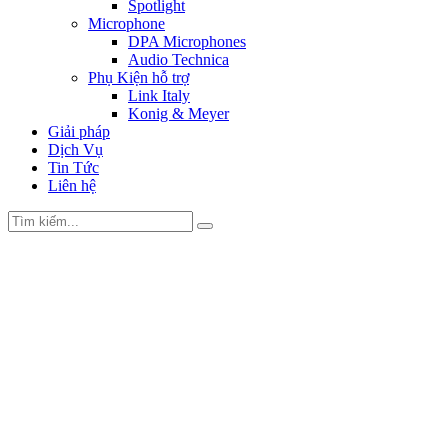
Spotlight
Microphone
DPA Microphones
Audio Technica
Phụ Kiện hỗ trợ
Link Italy
Konig & Meyer
Giải pháp
Dịch Vụ
Tin Tức
Liên hệ