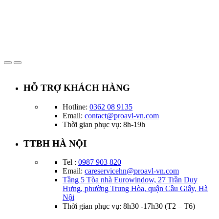
HỖ TRỢ KHÁCH HÀNG
Hotline:
0362 08 9135
Email:
contact@proavl-vn.com
Thời gian phục vụ: 8h-19h
TTBH HÀ NỘI
Tel :
0987 903 820
Email:
careservicehn@proavl-vn.com
Tầng 5 Tòa nhà Eurowindow, 27 Trần Duy
Hưng, phường Trung Hòa, quận Cầu Giấy, Hà
Nội
Thời gian phục vụ: 8h30 -17h30 (T2 – T6)