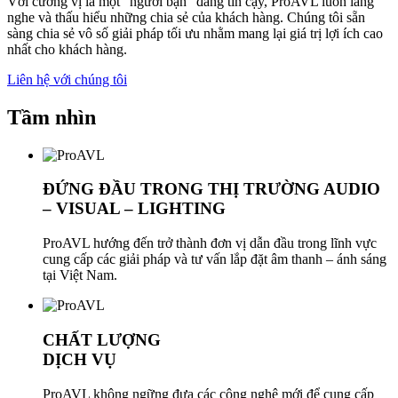
Với cương vị là một “người bạn” đáng tin cậy, ProAVL luôn lắng
nghe và thấu hiểu những chia sẻ của khách hàng. Chúng tôi sẵn
sàng chia sẻ vô số giải pháp tối ưu nhằm mang lại giá trị lợi ích cao
nhất cho khách hàng.
Liên hệ với chúng tôi
Tầm nhìn
ĐỨNG ĐẦU
TRONG THỊ TRƯỜNG AUDIO
– VISUAL – LIGHTING
ProAVL hướng đến trở thành đơn vị dẫn đầu trong lĩnh vực
cung cấp các giải pháp và tư vấn lắp đặt âm thanh – ánh sáng
tại Việt Nam.
CHẤT LƯỢNG
DỊCH VỤ
ProAVL không ngững đưa các công nghệ mới để cung cấp