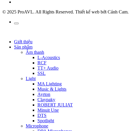
© 2025 ProAVL. All Rights Reserved. Thiết kế web bởi Cánh Cam.
Giới thiệu
Sản phẩm
Âm thanh
L-Acoustics
RCF
TT+ Audio
SSL
Light
MA Lighting
Music & Lights
Ayrton
Claypaky
ROBERT JULIAT
Minuit Une
DTS
Spotlight
Microphone