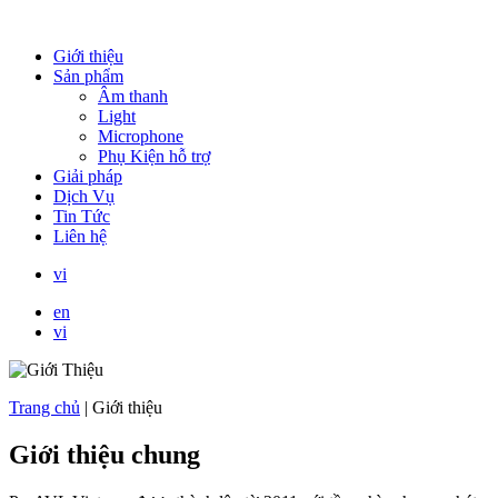
Giới thiệu
Sản phẩm
Âm thanh
Light
Microphone
Phụ Kiện hỗ trợ
Giải pháp
Dịch Vụ
Tin Tức
Liên hệ
vi
en
vi
Trang chủ
|
Giới thiệu
Giới thiệu chung