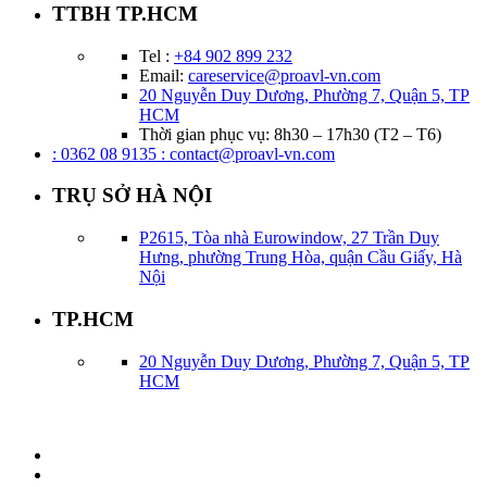
TTBH TP.HCM
Tel :
+84 902 899 232
Email:
careservice@proavl-vn.com
20 Nguyễn Duy Dương, Phường 7, Quận 5, TP
HCM
Thời gian phục vụ: 8h30 – 17h30 (T2 – T6)
: 0362 08 9135
: contact@proavl-vn.com
TRỤ SỞ HÀ NỘI
P2615, Tòa nhà Eurowindow, 27 Trần Duy
Hưng, phường Trung Hòa, quận Cầu Giấy, Hà
Nội
TP.HCM
20 Nguyễn Duy Dương, Phường 7, Quận 5, TP
HCM