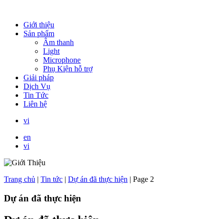
Giới thiệu
Sản phẩm
Âm thanh
Light
Microphone
Phụ Kiện hỗ trợ
Giải pháp
Dịch Vụ
Tin Tức
Liên hệ
vi
en
vi
Trang chủ
|
Tin tức
|
Dự án đã thực hiện
|
Page 2
Dự án đã thực hiện