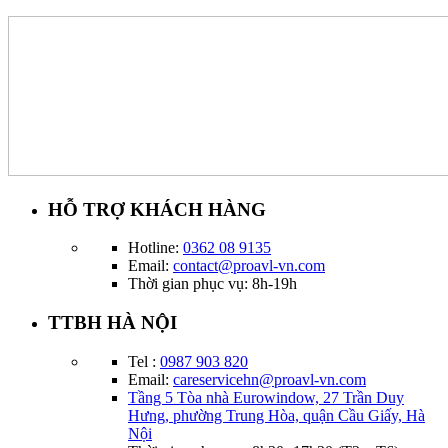
HỖ TRỢ KHÁCH HÀNG
Hotline:
0362 08 9135
Email:
contact@proavl-vn.com
Thời gian phục vụ: 8h-19h
TTBH HÀ NỘI
Tel :
0987 903 820
Email:
careservicehn@proavl-vn.com
Tầng 5 Tòa nhà Eurowindow, 27 Trần Duy
Hưng, phường Trung Hòa, quận Cầu Giấy, Hà
Nội