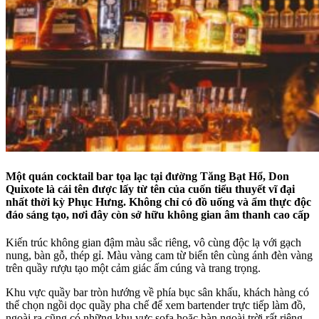
Một quán cocktail bar tọa lạc tại đường Tăng Bạt Hổ, Don
Quixote là cái tên được lấy từ tên của cuốn tiểu thuyết vĩ đại
nhất thời kỳ Phục Hưng. Không chỉ có đồ uống và ẩm thực độc
đáo sáng tạo, nơi đây còn sở hữu không gian âm thanh cao cấp
Kiến trúc không gian đậm màu sắc riêng, vô cùng độc lạ với gạch
nung, bàn gỗ, thép gỉ. Màu vàng cam từ biển tên cùng ánh đèn vàng
trên quầy rượu tạo một cảm giác ấm cúng và trang trọng.
Khu vực quầy bar tròn hướng về phía bục sân khấu, khách hàng có
thể chọn ngồi dọc quầy pha chế để xem bartender trực tiếp làm đồ,
ngoài ra cũng có những khu vực sofa hoặc bàn ngoài trời rất riêng