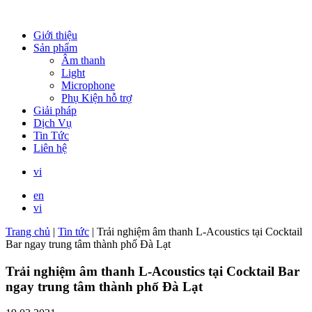
Giới thiệu
Sản phẩm
Âm thanh
Light
Microphone
Phụ Kiện hỗ trợ
Giải pháp
Dịch Vụ
Tin Tức
Liên hệ
vi
en
vi
Trang chủ
|
Tin tức
|
Trải nghiệm âm thanh L-Acoustics tại Cocktail
Bar ngay trung tâm thành phố Đà Lạt
Trải nghiệm âm thanh L-Acoustics tại Cocktail Bar
ngay trung tâm thành phố Đà Lạt