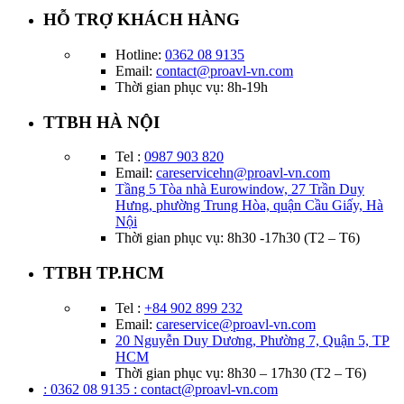
HỖ TRỢ KHÁCH HÀNG
Hotline:
0362 08 9135
Email:
contact@proavl-vn.com
Thời gian phục vụ: 8h-19h
TTBH HÀ NỘI
Tel :
0987 903 820
Email:
careservicehn@proavl-vn.com
Tầng 5 Tòa nhà Eurowindow, 27 Trần Duy
Hưng, phường Trung Hòa, quận Cầu Giấy, Hà
Nội
Thời gian phục vụ: 8h30 -17h30 (T2 – T6)
TTBH TP.HCM
Tel :
+84 902 899 232
Email:
careservice@proavl-vn.com
20 Nguyễn Duy Dương, Phường 7, Quận 5, TP
HCM
Thời gian phục vụ: 8h30 – 17h30 (T2 – T6)
: 0362 08 9135
: contact@proavl-vn.com