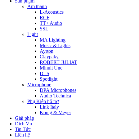
Sản phẩm
Âm thanh
L-Acoustics
RCF
TT+ Audio
SSL
Light
MA Lighting
Music & Lights
Ayrton
Claypaky
ROBERT JULIAT
Minuit Une
DTS
Spotlight
Microphone
DPA Microphones
Audio Technica
Phụ Kiện hỗ trợ
Link Italy
Konig & Meyer
Giải pháp
Dịch Vụ
Tin Tức
Liên hệ