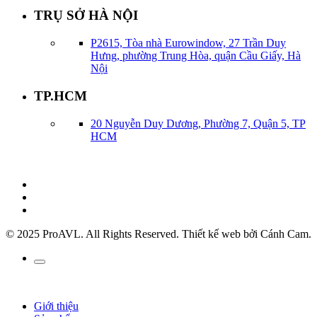
TRỤ SỞ HÀ NỘI
P2615, Tòa nhà Eurowindow, 27 Trần Duy
Hưng, phường Trung Hòa, quận Cầu Giấy, Hà
Nội
TP.HCM
20 Nguyễn Duy Dương, Phường 7, Quận 5, TP
HCM
© 2025 ProAVL. All Rights Reserved. Thiết kế web bởi Cánh Cam.
Giới thiệu