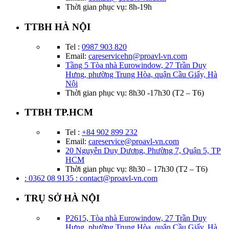
Thời gian phục vụ: 8h-19h
TTBH HÀ NỘI
Tel :
0987 903 820
Email:
careservicehn@proavl-vn.com
Tầng 5 Tòa nhà Eurowindow, 27 Trần Duy
Hưng, phường Trung Hòa, quận Cầu Giấy, Hà
Nội
Thời gian phục vụ: 8h30 -17h30 (T2 – T6)
TTBH TP.HCM
Tel :
+84 902 899 232
Email:
careservice@proavl-vn.com
20 Nguyễn Duy Dương, Phường 7, Quận 5, TP
HCM
Thời gian phục vụ: 8h30 – 17h30 (T2 – T6)
: 0362 08 9135
: contact@proavl-vn.com
TRỤ SỞ HÀ NỘI
P2615, Tòa nhà Eurowindow, 27 Trần Duy
Hưng, phường Trung Hòa, quận Cầu Giấy, Hà