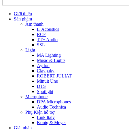
Giới thiệu
Sản phẩm
Âm thanh
L-Acoustics
RCF
TT+ Audio
SSL
Light
MA Lighting
Music & Lights
Ayrton
Claypaky
ROBERT JULIAT
Minuit Une
DTS
Spotlight
Microphone
DPA Microphones
Audio Technica
Phụ Kiện hỗ trợ
Link Italy
Konig & Meyer
Giải pháp