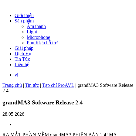
Giới thiệu
Sản phẩm
Âm thanh
Light
Microphone
Phụ Kiện hỗ trợ
Giải pháp
Dịch Vụ
Tin Tức
Liên hệ
vi
Trang chủ
|
Tin tức
|
Tạp chí ProAVL
|
grandMA3 Software Release
2.4
grandMA3 Software Release 2.4
28.05.2026
RA MẮT PHẦN MỀM grandMA3 PHIÊN BẢN 2.4! MA