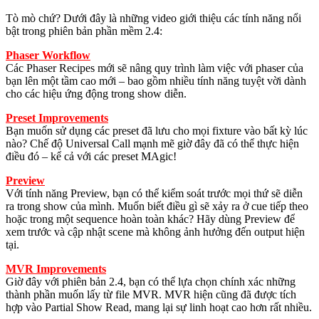
Tò mò chứ? Dưới đây là những video giới thiệu các tính năng nổi
bật trong phiên bản phần mềm 2.4:
Phaser Workflow
Các Phaser Recipes mới sẽ nâng quy trình làm việc với phaser của
bạn lên một tầm cao mới – bao gồm nhiều tính năng tuyệt vời dành
cho các hiệu ứng động trong show diễn.
Preset Improvements
Bạn muốn sử dụng các preset đã lưu cho mọi fixture vào bất kỳ lúc
nào? Chế độ Universal Call mạnh mẽ giờ đây đã có thể thực hiện
điều đó – kể cả với các preset MAgic!
Preview
Với tính năng Preview, bạn có thể kiểm soát trước mọi thứ sẽ diễn
ra trong show của mình. Muốn biết điều gì sẽ xảy ra ở cue tiếp theo
hoặc trong một sequence hoàn toàn khác? Hãy dùng Preview để
xem trước và cập nhật scene mà không ảnh hưởng đến output hiện
tại.
MVR Improvements
Giờ đây với phiên bản 2.4, bạn có thể lựa chọn chính xác những
thành phần muốn lấy từ file MVR. MVR hiện cũng đã được tích
hợp vào Partial Show Read, mang lại sự linh hoạt cao hơn rất nhiều.