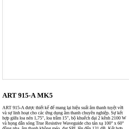
ART 915-A MK5
ART 915-A được thiết kế để mang lại hiệu suất âm thanh tuyệt vời
và sự linh hoạt cho các ứng dụng âm thanh chuyên nghiệp. Sự kết
hợp giữa loa nén 1,75", loa trầm 15", bộ khuếch đại 2 kênh 2100 W
và họng dẫn sóng True Resistive Waveguide cho tán xạ 100° x 60°
đồng pha, âm thanh không méo, đạt SPL lên đến 131 dB. Kết hợp