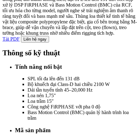
xử lý DSP FiRPHASE và Bass Motion Control (BMC) của RCF,
tối ưu hóa cho từng model, người nghe sẽ trải nghiệm âm thanh rõ
ràng tuyệt đối và bass mạnh mẽ sâu. Thùng loa thiết kế tinh tế bằng
vật liệu composite polypropylene đặc biệt, gia cố bên trong bằng M-
brace, giúp dễ vận chuyển và lắp đặt trên cột, treo (flown), treo
tường hoặc khung truss nhờ nhiều điểm rigging tích hợp.
Tải PDF
Liên hệ ngay
Thông số kỹ thuật
Tính năng nổi bật
SPL tối đa lên đến 131 dB
Bộ khuếch đại Class-D hai chiều 2100 W
Dải tần tuyến tính 45–20,000 Hz
Loa nén 1,75″
Loa trầm 15″
Công nghệ FiRPHASE với pha 0 độ
Bass Motion Control (BMC) quản lý hành trình loa
trầm
Mã sản phẩm