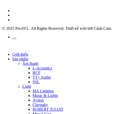
© 2025 ProAVL. All Rights Reserved. Thiết kế web bởi Cánh Cam.
Giới thiệu
Sản phẩm
Âm thanh
L-Acoustics
RCF
TT+ Audio
SSL
Light
MA Lighting
Music & Lights
Ayrton
Claypaky
ROBERT JULIAT
Minuit Une