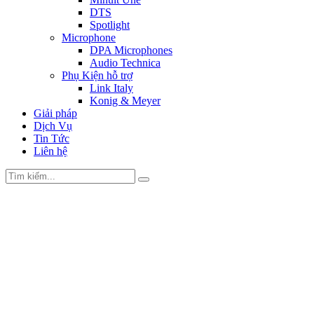
DTS
Spotlight
Microphone
DPA Microphones
Audio Technica
Phụ Kiện hỗ trợ
Link Italy
Konig & Meyer
Giải pháp
Dịch Vụ
Tin Tức
Liên hệ