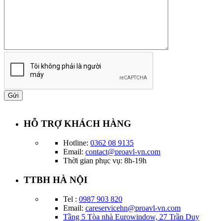
HỖ TRỢ KHÁCH HÀNG
Hotline:
0362 08 9135
Email:
contact@proavl-vn.com
Thời gian phục vụ: 8h-19h
TTBH HÀ NỘI
Tel :
0987 903 820
Email:
careservicehn@proavl-vn.com
Tầng 5 Tòa nhà Eurowindow, 27 Trần Duy