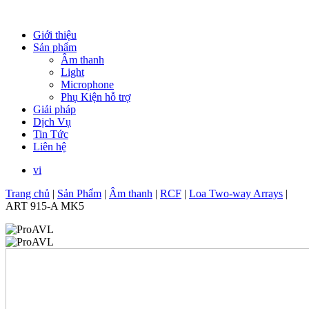
Giới thiệu
Sản phẩm
Âm thanh
Light
Microphone
Phụ Kiện hỗ trợ
Giải pháp
Dịch Vụ
Tin Tức
Liên hệ
vi
Trang chủ
|
Sản Phẩm
|
Âm thanh
|
RCF
|
Loa Two-way Arrays
|
ART 915-A MK5