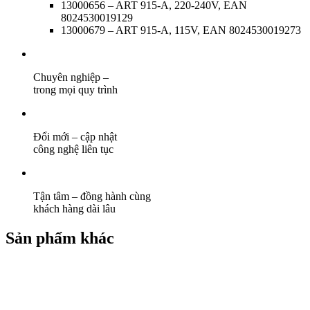
13000656 – ART 915-A, 220-240V, EAN
8024530019129
13000679 – ART 915-A, 115V, EAN 8024530019273
Chuyên nghiệp –
trong mọi quy trình
Đổi mới – cập nhật
công nghệ liên tục
Tận tâm – đồng hành cùng
khách hàng dài lâu
Sản phẩm khác