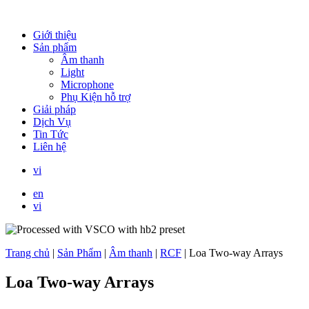
Giới thiệu
Sản phẩm
Âm thanh
Light
Microphone
Phụ Kiện hỗ trợ
Giải pháp
Dịch Vụ
Tin Tức
Liên hệ
vi
en
vi
Trang chủ
|
Sản Phẩm
|
Âm thanh
|
RCF
|
Loa Two-way Arrays
Loa Two-way Arrays