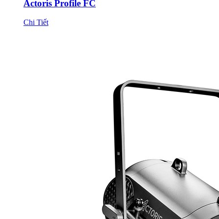
Actoris Profile FC
Chi Tiết