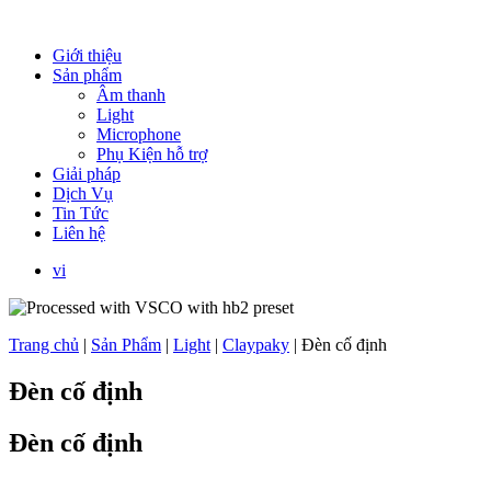
Giới thiệu
Sản phẩm
Âm thanh
Light
Microphone
Phụ Kiện hỗ trợ
Giải pháp
Dịch Vụ
Tin Tức
Liên hệ
vi
Trang chủ
|
Sản Phẩm
|
Light
|
Claypaky
|
Đèn cố định
Đèn cố định
Đèn cố định