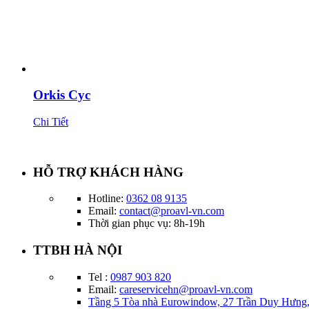
Orkis Cyc
Chi Tiết
HỖ TRỢ KHÁCH HÀNG
Hotline:
0362 08 9135
Email:
contact@proavl-vn.com
Thời gian phục vụ: 8h-19h
TTBH HÀ NỘI
Tel :
0987 903 820
Email:
careservicehn@proavl-vn.com
Tầng 5 Tòa nhà Eurowindow, 27 Trần Duy Hưng,