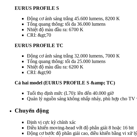
EURUS PROFILE S
Động cơ ánh sáng trắng 45.600 lumens, 8200 K
Tổng quang thông: tối đa 36.000 lumens
Nhiệt độ màu đầu ra: 6700 K
CRI: &gt;70
EURUS PROFILE TC
Động cơ ánh sáng trắng 32.000 lumens, 7000 K
Tổng quang thông: tối đa 25.000 lumens
Nhiệt độ màu đầu ra: 6200 K
CRI: &gt;90
Cả hai model (EURUS PROFILE S &amp; TC)
Tuổi thọ định mức (L70): lên đến 40.000 giờ
Quản lý nguồn sáng không nhấp nháy, phù hợp cho TV 
Chuyển động
Định vị cực kỳ chính xác
Điều khiển moving-head với độ phân giải 8 hoặc 16 bit
Động cơ bước độ phân giải cao, điều khiển bằng vi xử 