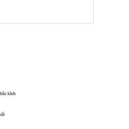
thấu kính
uất