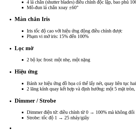
4 lá chắn (shutter blades) điều chỉnh độc lập, bao phủ 
Mô-đun lá chắn xoay ±60°
Màn chắn Iris
Iris tốc độ cao với hiệu ứng động điều chỉnh được
Phạm vi mở iris: 15% đến 100%
Lọc mờ
2 bộ lọc frost: một nhẹ, một nặng
Hiệu ứng
Bánh xe hiệu ứng đồ họa có thể lấy nét, quay liên tục ha
2 lăng kính quay kết hợp và định hướng: một 5 mặt tròn,
Dimmer / Strobe
Dimmer điện tử: điều chỉnh từ 0 → 100% mà không đổi
Strobe: tốc độ 1 → 25 nháy/giây