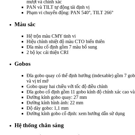
mượt và chính xác
PAN và TILT tự động tái định vị
Phạm vi chuyển động: PAN 540°, TILT 266°
Màu sắc
Hệ trộn màu CMY tinh vi
Hiệu chỉnh nhiệt độ màu CTO biến thiên
Đĩa màu cố định gồm 7 màu bổ sung
2 bộ lọc cải thiện CRI
Gobos
Đĩa gobo quay có thể định hướng (indexable) gồm 7 gob
và vị trí mở
Gobo quay hai chiều với tốc độ điều chỉnh
Đĩa gobo cố định gồm 11 gobo kính độ chính xác cao và 
Đường kính gobo quay: 27 mm
Đường kính hình ảnh: 22 mm
Độ dày gobo: 1,1 mm
Đường kính gobo cố định: xem hướng dẫn sử dụng
Hệ thống chắn sáng