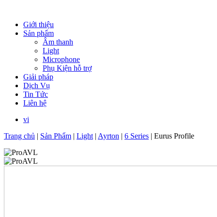
Giới thiệu
Sản phẩm
Âm thanh
Light
Microphone
Phụ Kiện hỗ trợ
Giải pháp
Dịch Vụ
Tin Tức
Liên hệ
vi
Trang chủ
|
Sản Phẩm
|
Light
|
Ayrton
|
6 Series
|
Eurus Profile