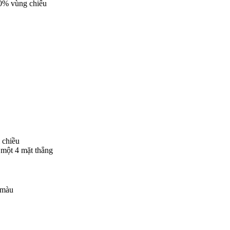
100% vùng chiếu
i chiều
 một 4 mặt thẳng
 màu