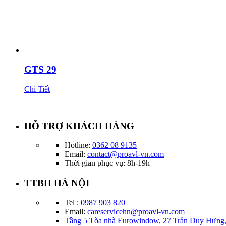
GTS 29
Chi Tiết
HỖ TRỢ KHÁCH HÀNG
Hotline:
0362 08 9135
Email:
contact@proavl-vn.com
Thời gian phục vụ: 8h-19h
TTBH HÀ NỘI
Tel :
0987 903 820
Email:
careservicehn@proavl-vn.com
Tầng 5 Tòa nhà Eurowindow, 27 Trần Duy Hưng,