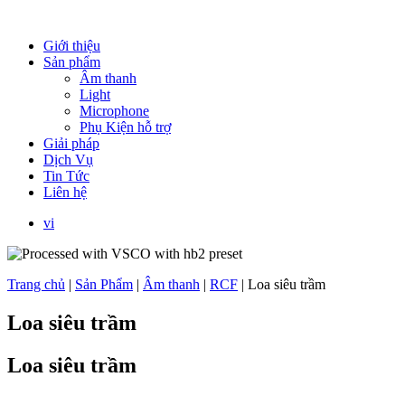
Giới thiệu
Sản phẩm
Âm thanh
Light
Microphone
Phụ Kiện hỗ trợ
Giải pháp
Dịch Vụ
Tin Tức
Liên hệ
vi
Trang chủ
|
Sản Phẩm
|
Âm thanh
|
RCF
|
Loa siêu trầm
Loa siêu trầm
Loa siêu trầm