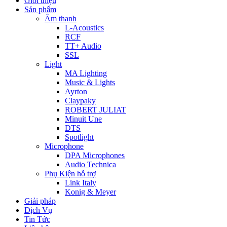
Giới thiệu
Sản phẩm
Âm thanh
L-Acoustics
RCF
TT+ Audio
SSL
Light
MA Lighting
Music & Lights
Ayrton
Claypaky
ROBERT JULIAT
Minuit Une
DTS
Spotlight
Microphone
DPA Microphones
Audio Technica
Phụ Kiện hỗ trợ
Link Italy
Konig & Meyer
Giải pháp
Dịch Vụ
Tin Tức