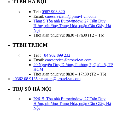
TTBH HÀ NỘI
Tel :
0987 903 820
Email:
careservicehn@proavl-vn.com
Tầng 5 Tòa nhà Eurowindow, 27 Trần Duy
Hưng, phường Trung Hòa, quận Cầu Giấy, Hà
Nội
Thời gian phục vụ: 8h30 -17h30 (T2 – T6)
TTBH TP.HCM
Tel :
+84 902 899 232
Email:
careservice@proavl-vn.com
20 Nguyễn Duy Dương, Phường 7, Quận 5, TP
HCM
Thời gian phục vụ: 8h30 – 17h30 (T2 – T6)
: 0362 08 9135
: contact@proavl-vn.com
TRỤ SỞ HÀ NỘI
P2615, Tòa nhà Eurowindow, 27 Trần Duy
Hưng, phường Trung Hòa, quận Cầu Giấy, Hà
Nội