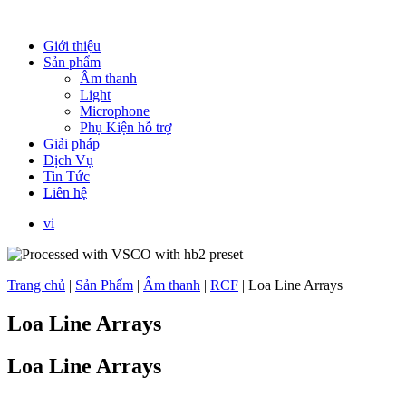
Giới thiệu
Sản phẩm
Âm thanh
Light
Microphone
Phụ Kiện hỗ trợ
Giải pháp
Dịch Vụ
Tin Tức
Liên hệ
vi
Trang chủ
|
Sản Phẩm
|
Âm thanh
|
RCF
|
Loa Line Arrays
Loa Line Arrays
Loa Line Arrays