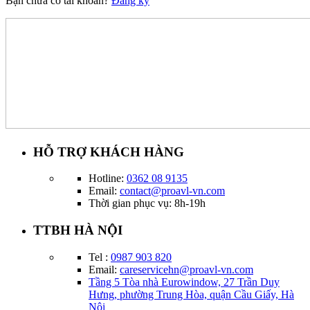
Bạn chưa có tài khoản?
Đăng ký
HỖ TRỢ KHÁCH HÀNG
Hotline:
0362 08 9135
Email:
contact@proavl-vn.com
Thời gian phục vụ: 8h-19h
TTBH HÀ NỘI
Tel :
0987 903 820
Email:
careservicehn@proavl-vn.com
Tầng 5 Tòa nhà Eurowindow, 27 Trần Duy
Hưng, phường Trung Hòa, quận Cầu Giấy, Hà
Nội