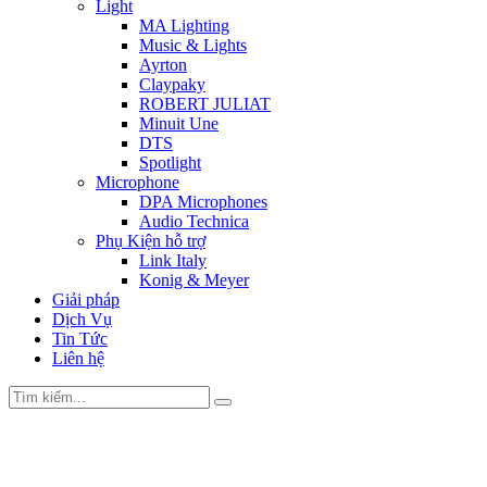
Light
MA Lighting
Music & Lights
Ayrton
Claypaky
ROBERT JULIAT
Minuit Une
DTS
Spotlight
Microphone
DPA Microphones
Audio Technica
Phụ Kiện hỗ trợ
Link Italy
Konig & Meyer
Giải pháp
Dịch Vụ
Tin Tức
Liên hệ