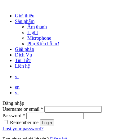
Giới thiệu
Sản phẩm
Âm thanh
Light
Microphone
Phụ Kiện hỗ trợ
Giải pháp
Dịch Vụ
Tin Tức
Liên hệ
vi
en
vi
Đăng nhập
Username or email
*
Password
*
Remember me
Login
Lost your password?