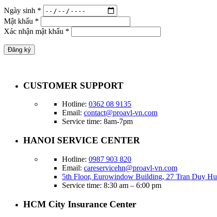
Ngày sinh
*
Mật khẩu
*
Xác nhận mật khẩu
*
Đăng ký
CUSTOMER SUPPORT
Hotline:
0362 08 9135
Email:
contact@proavl-vn.com
Service time: 8am-7pm
HANOI SERVICE CENTER
Hotline:
0987 903 820
Email:
careservicehn@proavl-vn.com
5th Floor, Eurowindow Building, 27 Tran Duy Hu
Service time: 8:30 am – 6:00 pm
HCM City Insurance Center