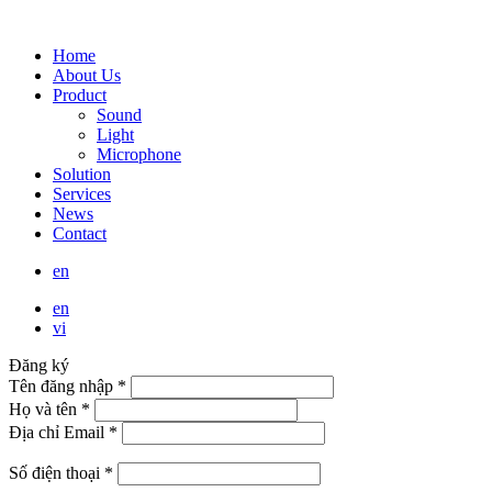
Home
About Us
Product
Sound
Light
Microphone
Solution
Services
News
Contact
en
en
vi
Đăng ký
Tên đăng nhập
*
Họ và tên
*
Địa chỉ Email
*
Số điện thoại
*