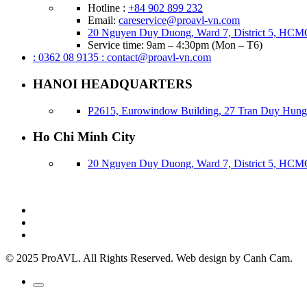
Hotline :
+84 902 899 232
Email:
careservice@proavl-vn.com
20 Nguyen Duy Duong, Ward 7, District 5, HCM
Service time: 9am – 4:30pm (Mon – T6)
: 0362 08 9135
: contact@proavl-vn.com
HANOI HEADQUARTERS
P2615, Eurowindow Building, 27 Tran Duy Hung,
Ho Chi Minh City
20 Nguyen Duy Duong, Ward 7, District 5, HCM
© 2025 ProAVL. All Rights Reserved. Web design by Canh Cam.