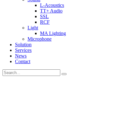
L-Acoustics
TT+ Audio
SSL
RCF
Light
MA Lighting
Microphone
Solution
Services
News
Contact