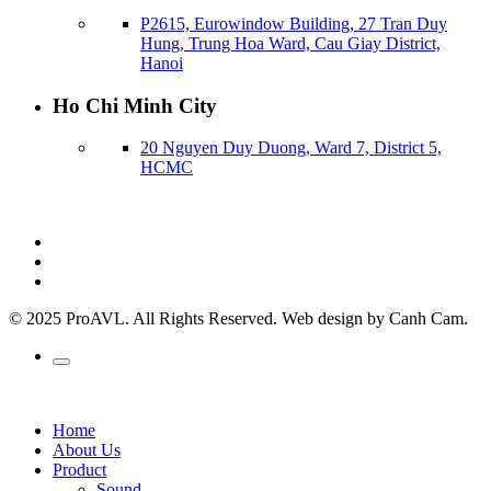
P2615, Eurowindow Building, 27 Tran Duy
Hung, Trung Hoa Ward, Cau Giay District,
Hanoi
Ho Chi Minh City
20 Nguyen Duy Duong, Ward 7, District 5,
HCMC
© 2025 ProAVL. All Rights Reserved. Web design by Canh Cam.
Home
About Us
Product
Sound