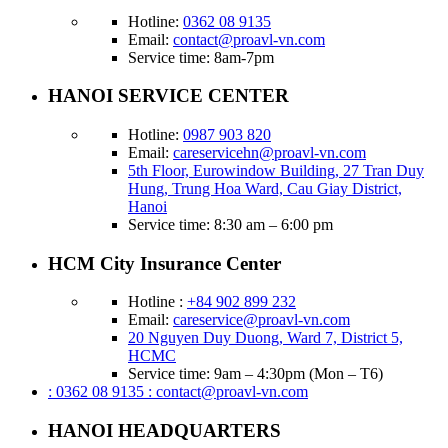
Hotline:
0362 08 9135
Email:
contact@proavl-vn.com
Service time: 8am-7pm
HANOI SERVICE CENTER
Hotline:
0987 903 820
Email:
careservicehn@proavl-vn.com
5th Floor, Eurowindow Building, 27 Tran Duy
Hung, Trung Hoa Ward, Cau Giay District,
Hanoi
Service time: 8:30 am – 6:00 pm
HCM City Insurance Center
Hotline :
+84 902 899 232
Email:
careservice@proavl-vn.com
20 Nguyen Duy Duong, Ward 7, District 5,
HCMC
Service time: 9am – 4:30pm (Mon – T6)
: 0362 08 9135
: contact@proavl-vn.com
HANOI HEADQUARTERS